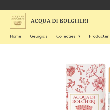
Ga
direct
naar
ACQUA DI BOLGHERI
de
hoofdinhoud
Home
Geurgids
Collecties
Producte