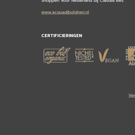
Shoppen voor Nederland bij Claudia Bes:
www.acquadibolgheri.nl
CERTIFICIERINGEN
Ve