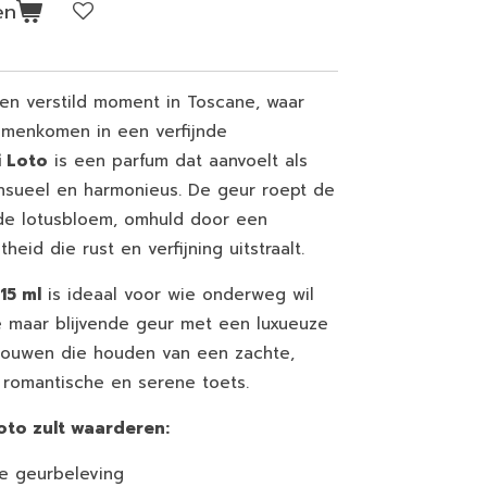
en
en verstild moment in Toscane, waar
amenkomen in een verfijnde
i Loto
is een parfum dat aanvoelt als
sensueel en harmonieus. De geur roept de
de lotusbloem, omhuld door een
heid die rust en verfijning uitstraalt.
15 ml
is ideaal voor wie onderweg wil
e maar blijvende geur met een luxueuze
 vrouwen die houden van een zachte,
romantische en serene toets.
oto zult waarderen:
ke geurbeleving