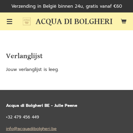
Verzending in België binnen 24u, gratis vanaf €60
Ga
direct
ACQUA DI BOLGHERI
naar
de
hoofdinhoud
Verlanglijst
Jouw verlanglijst is leeg.
Acqua di Bolgheri BE - Julie Peene
+32 479 456 449
info@acquadibolgheri.be