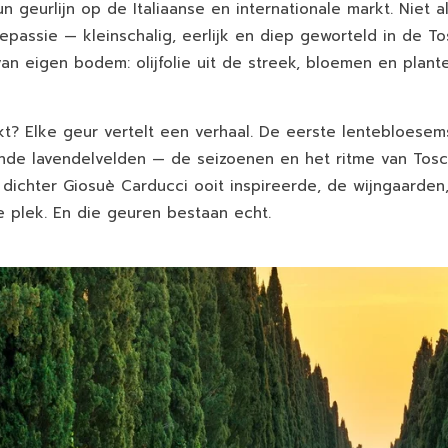
n geurlijn op de Italiaanse en internationale markt. Niet a
epassie — kleinschalig, eerlijk en diep geworteld in de T
n eigen bodem: olijfolie uit de streek, bloemen en plant
t? Elke geur vertelt een verhaal. De eerste lentebloesems,
de lavendelvelden — de seizoenen en het ritme van Tosca
 dichter Giosuè Carducci ooit inspireerde, de wijngaarden
te plek. En die geuren bestaan echt.