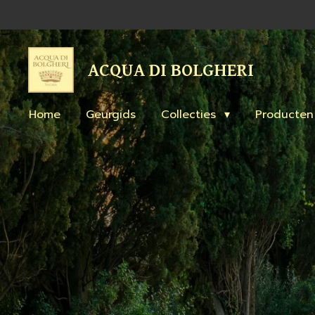
Ga
direct
naar
ACQUA DI BOLGHERI
de
hoofdinhoud
Home
Geurgids
Collecties
Producte