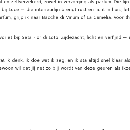
l en zelfverzekerd, zowel in verzorging als parfum. Die lijn 
ij Luce — die interieurlijn brengt rust en licht in huis, lett
parfum, grijp ik naar Bacche di Vinum of La Camelia. Voor 
iet bij: Seta Fior di Loto. Zijdezacht, licht en verfijnd —
wat ik denk, ik doe wat ik zeg, en ik sta altijd snel klaar a
woon wil dat jij net zo blij wordt van deze geuren als ikze