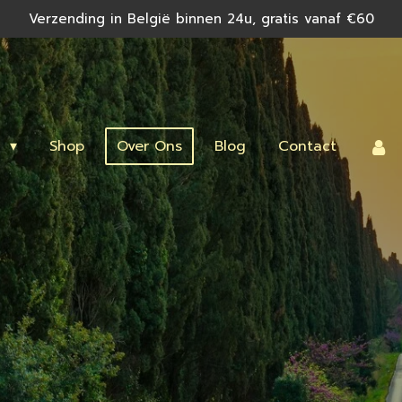
Verzending in België binnen 24u, gratis vanaf €60
n
Shop
Over Ons
Blog
Contact