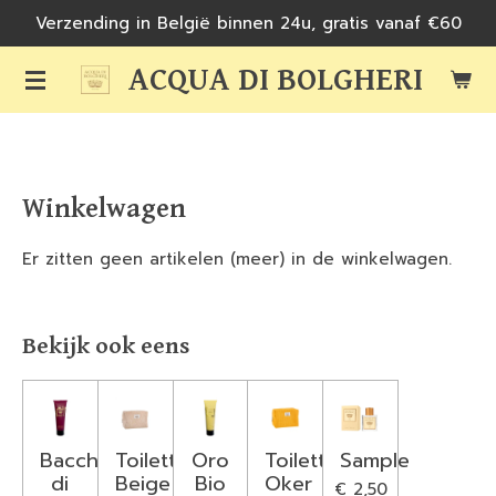
Verzending in België binnen 24u, gratis vanaf €60
Ga
direct
ACQUA DI BOLGHERI
naar
de
hoofdinhoud
Winkelwagen
Er zitten geen artikelen (meer) in de winkelwagen.
Bekijk ook eens
Bacche
Toilettas
Oro
Toilettas
Sample
di
Beige
Bio
Oker
€ 2,50