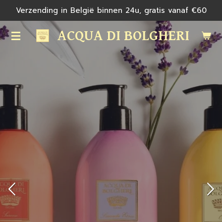
Verzending in België binnen 24u, gratis vanaf €60
Ga
direct
ACQUA DI BOLGHERI
naar
de
hoofdinhoud