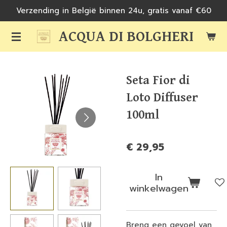
Verzending in België binnen 24u, gratis vanaf €60
Ga
direct
ACQUA DI BOLGHERI
naar
de
hoofdinhoud
Seta Fior di
Loto Diffuser
100ml
€ 29,95
In
winkelwagen
Breng een gevoel van