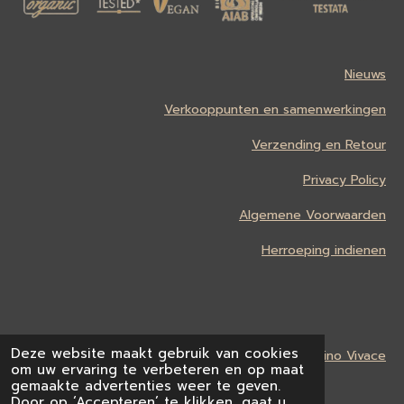
Nieuws
Verkooppunten en samenwerkingen
Verzending en Retour
Privacy Policy
Algemene Voorwaarden
Herroeping indienen
Deze website maakt gebruik van cookies
In cooperation with
Vino Vivace
om uw ervaring te verbeteren en op maat
© 2024 - 2025 Acqua di Bolgheri BE
gemaakte advertenties weer te geven.
Door op ‘Accepteren’ te klikken, gaat u