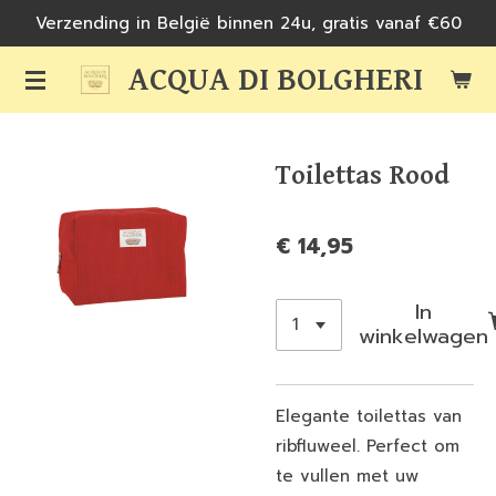
Verzending in België binnen 24u, gratis vanaf €60
Ga
direct
ACQUA DI BOLGHERI
naar
de
hoofdinhoud
Toilettas Rood
€ 14,95
In
winkelwagen
Elegante toilettas van
ribfluweel. Perfect om
te vullen met uw