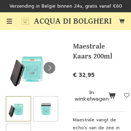
Verzending in België binnen 24u, gratis vanaf €60
Ga
direct
ACQUA DI BOLGHERI
naar
de
hoofdinhoud
Maestrale
Kaars 200ml
€ 32,95
In
winkelwagen
Maestrale vangt de
echo's van de zee in