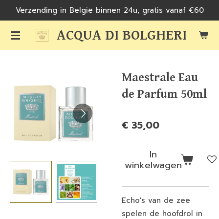
Verzending in België binnen 24u, gratis vanaf €60
Ga
direct
ACQUA DI BOLGHERI
naar
de
hoofdinhoud
Maestrale Eau
de Parfum 50ml
€ 35,00
In
winkelwagen
Echo's van de zee
spelen de hoofdrol in