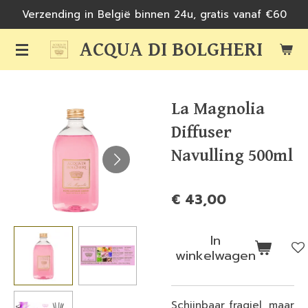
Verzending in België binnen 24u, gratis vanaf €60
Ga
direct
ACQUA DI BOLGHERI
naar
de
hoofdinhoud
La Magnolia
Diffuser
Navulling 500ml
€ 43,00
In
winkelwagen
Schijnbaar fragiel, maar