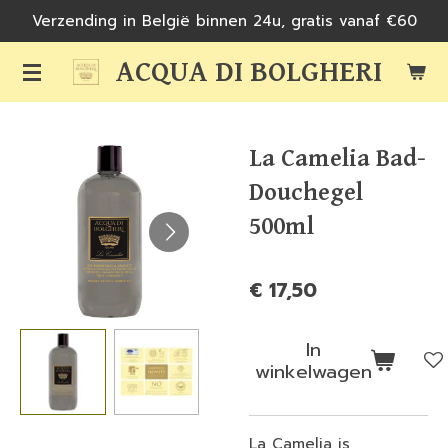
Verzending in België binnen 24u, gratis vanaf €60
Ga
direct
ACQUA DI BOLGHERI
naar
de
hoofdinhoud
La Camelia Bad-
Douchegel
500ml
€ 17,50
In
winkelwagen
La Camelia is