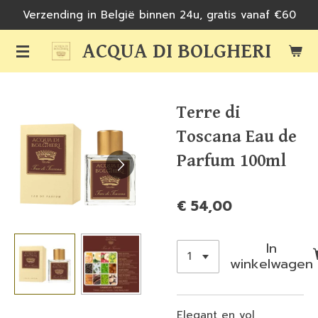
Verzending in België binnen 24u, gratis vanaf €60
Ga
direct
ACQUA DI BOLGHERI
naar
de
hoofdinhoud
Terre di
Toscana Eau de
Parfum 100ml
€ 54,00
In
winkelwagen
Elegant en vol