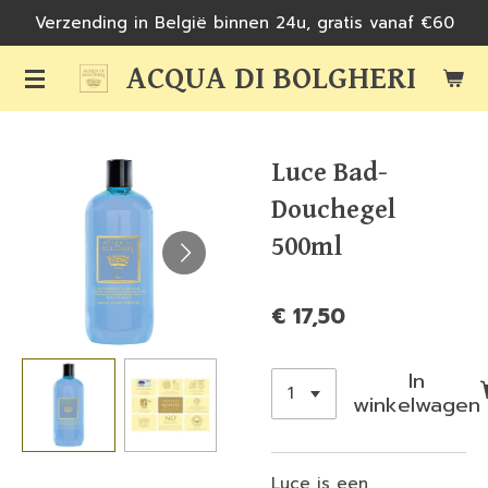
Verzending in België binnen 24u, gratis vanaf €60
Ga
direct
ACQUA DI BOLGHERI
naar
de
hoofdinhoud
Luce Bad-
Douchegel
500ml
€ 17,50
In
winkelwagen
Luce is een