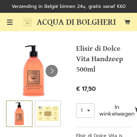
Verzending in België binnen 24u, gratis vanaf €60
Ga
direct
ACQUA DI BOLGHERI
naar
de
hoofdinhoud
Elisir di Dolce
Vita Handzeep
500ml
€ 17,50
In
winkelwagen
Elisir di Dolce Vita is