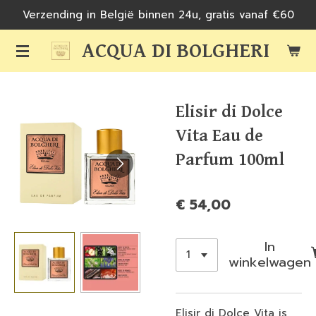
Verzending in België binnen 24u, gratis vanaf €60
Ga
direct
ACQUA DI BOLGHERI
naar
de
hoofdinhoud
Elisir di Dolce
Vita Eau de
Parfum 100ml
€ 54,00
In
winkelwagen
Elisir di Dolce Vita is