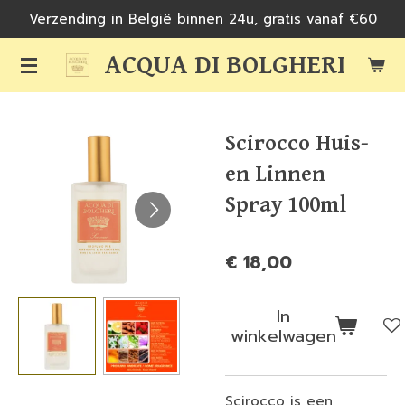
Verzending in België binnen 24u, gratis vanaf €60
Ga
direct
ACQUA DI BOLGHERI
naar
de
hoofdinhoud
Scirocco Huis-
en Linnen
Spray 100ml
€ 18,00
In
winkelwagen
Scirocco is een