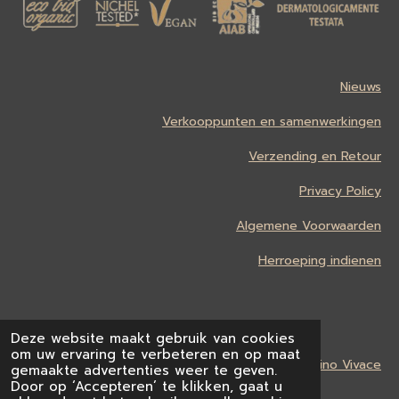
Nieuws
Verkooppunten en samenwerkingen
Verzending en Retour
Privacy Policy
Algemene Voorwaarden
Herroeping indienen
Deze website maakt gebruik van cookies
om uw ervaring te verbeteren en op maat
In cooperation with
Vino Vivace
gemaakte advertenties weer te geven.
Door op ‘Accepteren’ te klikken, gaat u
© 2024 - 2025 Acqua di Bolgheri BE