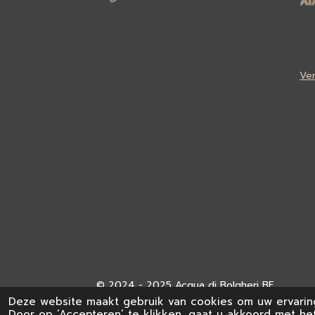
Ve
© 2024 - 2025 Acqua di Bolgheri BE
Deze website maakt gebruik van cookies om uw ervarin
Door op ‘Accepteren’ te klikken, gaat u akkoord met het