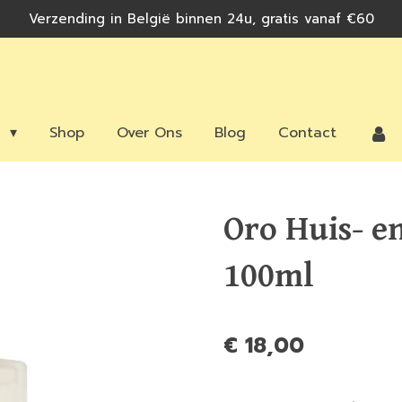
Verzending in België binnen 24u, gratis vanaf €60
n
Shop
Over Ons
Blog
Contact
Oro Huis- e
100ml
€ 18,00