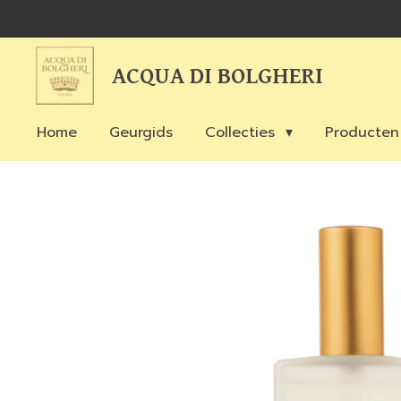
Ga
direct
naar
ACQUA DI BOLGHERI
de
hoofdinhoud
Home
Geurgids
Collecties
Producte