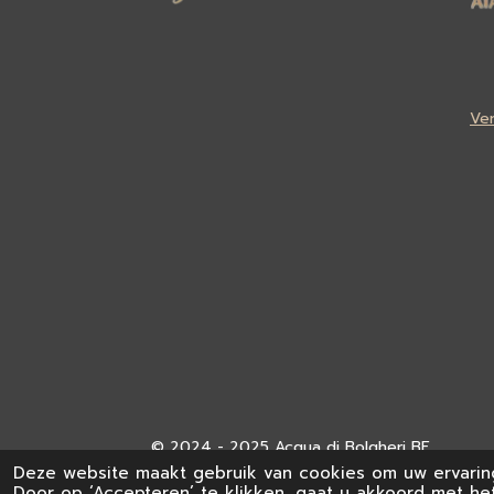
Ve
© 2024 - 2025 Acqua di Bolgheri BE
Deze website maakt gebruik van cookies om uw ervarin
Door op ‘Accepteren’ te klikken, gaat u akkoord met het