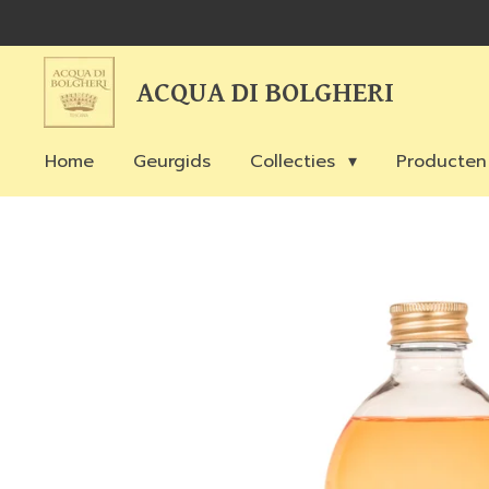
Ga
direct
naar
ACQUA DI BOLGHERI
de
hoofdinhoud
Home
Geurgids
Collecties
Producte