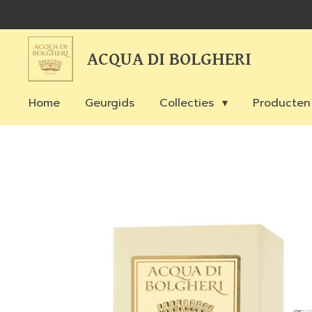
Ga
direct
naar
ACQUA DI BOLGHERI
de
hoofdinhoud
Home
Geurgids
Collecties
Producte