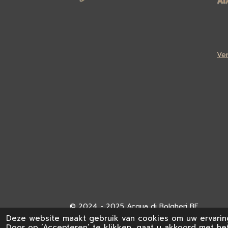
Ve
© 2024 - 2025 Acqua di Bolgheri BE
Deze website maakt gebruik van cookies om uw ervarin
Door op ‘Accepteren’ te klikken, gaat u akkoord met het